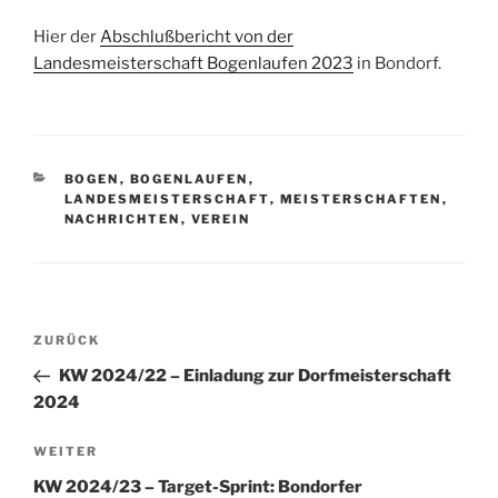
Hier der
Abschlußbericht von der
Landesmeisterschaft Bogenlaufen 2023
in Bondorf.
KATEGORIEN
BOGEN
,
BOGENLAUFEN
,
LANDESMEISTERSCHAFT
,
MEISTERSCHAFTEN
,
NACHRICHTEN
,
VEREIN
Beitragsnavigation
Vorheriger
ZURÜCK
Beitrag
KW 2024/22 – Einladung zur Dorfmeisterschaft
2024
Nächster
WEITER
Beitrag
KW 2024/23 – Target-Sprint: Bondorfer