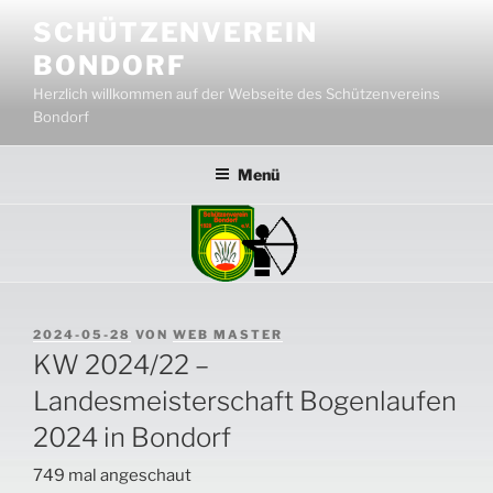
Zum
SCHÜTZENVEREIN
Inhalt
BONDORF
springen
Herzlich willkommen auf der Webseite des Schützenvereins
Bondorf
Menü
VERÖFFENTLICHT
2024-05-28
VON
WEB MASTER
AM
KW 2024/22 –
Landesmeisterschaft Bogenlaufen
2024 in Bondorf
749 mal angeschaut