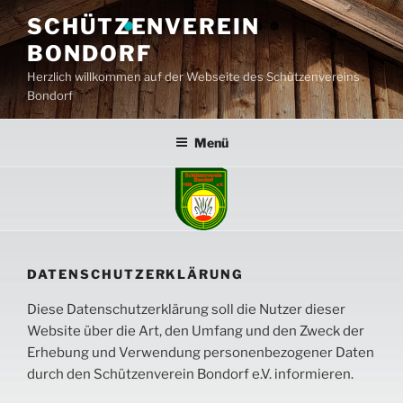
Zum
SCHÜTZENVEREIN
Inhalt
BONDORF
springen
Herzlich willkommen auf der Webseite des Schützenvereins
Bondorf
Menü
DATENSCHUTZERKLÄRUNG
Diese Datenschutzerklärung soll die Nutzer dieser
Website über die Art, den Umfang und den Zweck der
Erhebung und Verwendung personenbezogener Daten
durch den Schützenverein Bondorf e.V. informieren.