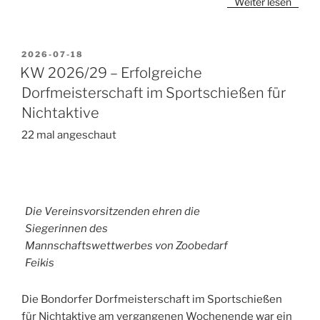
Weiter lesen
VERÖFFENTLICHT
2026-07-18
AM
KW 2026/29 – Erfolgreiche
Dorfmeisterschaft im Sportschießen für
Nichtaktive
22 mal angeschaut
Die Vereinsvorsitzenden ehren die
Siegerinnen des
Mannschaftswettwerbes von Zoobedarf
Feikis
Die Bondorfer Dorfmeisterschaft im Sportschießen
für Nichtaktive am vergangenen Wochenende war ein