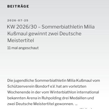
BEITRÄGE
VERÖFFENTLICHT
2026-07-25
AM
KW 2026/30 – Sommerbiathletin Milia
Kußmaul gewinnt zwei Deutsche
Meistertitel
11 mal angeschaut
Die jugendliche Sommerbiathletin Milia Kußmaul vom
Schützenverein Bondorf e.V. hat am vorletzten
Wochenende in der vom Winterbiathlon international
bekannten Arena in Ruhpolding drei Medaillen und
zwei Deutsche Meistertitel gewonnen.
...