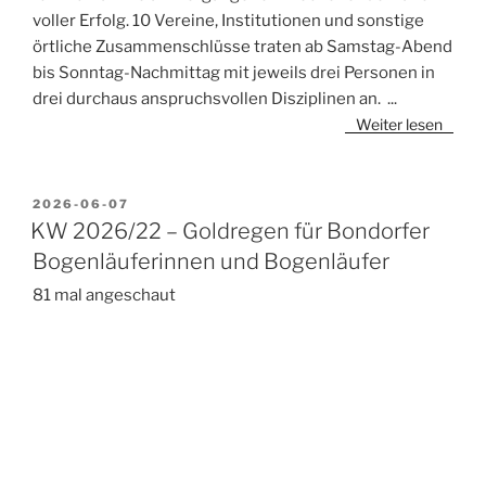
voller Erfolg. 10 Vereine, Institutionen und sonstige
örtliche Zusammenschlüsse traten ab Samstag-Abend
bis Sonntag-Nachmittag mit jeweils drei Personen in
drei durchaus anspruchsvollen Disziplinen an.
...
Weiter lesen
VERÖFFENTLICHT
2026-06-07
AM
KW 2026/22 – Goldregen für Bondorfer
Bogenläuferinnen und Bogenläufer
81 mal angeschaut
Foto von links nach rechts: Sophie
Wohlbold, Ella Strübin, Ronja Aichele,
Tabea Gamerdinger, Elia Rothfuß