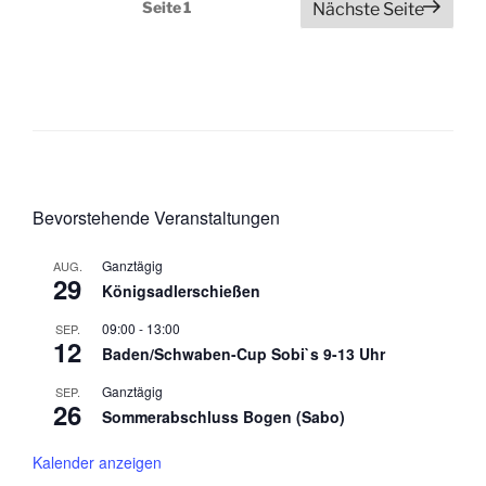
Seitennummerierung
Seite
1
Nächste Seite
der
Beiträge
Bevorstehende Veranstaltungen
Ganztägig
AUG.
29
Königsadlerschießen
09:00
-
13:00
SEP.
12
Baden/Schwaben-Cup Sobi`s 9-13 Uhr
Ganztägig
SEP.
26
Sommerabschluss Bogen (Sabo)
Kalender anzeigen