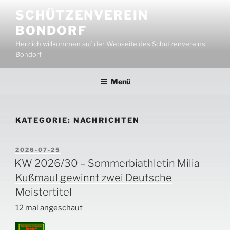
Zum
SCHÜTZENVEREIN
Inhalt
BONDORF
springen
Herzlich willkommen auf der Webseite des Schützenvereins
Bondorf
Menü
KATEGORIE:
NACHRICHTEN
VERÖFFENTLICHT
2026-07-25
AM
KW 2026/30 – Sommerbiathletin Milia
Kußmaul gewinnt zwei Deutsche
Meistertitel
12 mal angeschaut