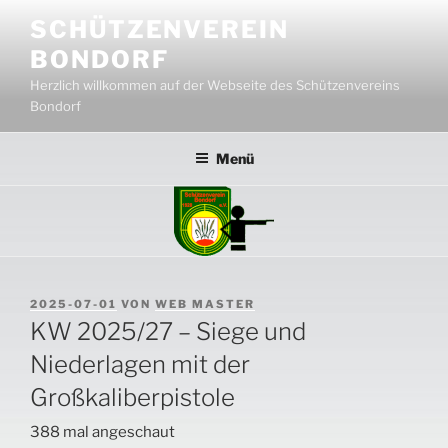
Zum
SCHÜTZENVEREIN
Inhalt
BONDORF
springen
Herzlich willkommen auf der Webseite des Schützenvereins
Bondorf
Menü
VERÖFFENTLICHT
2025-07-01
VON
WEB MASTER
AM
KW 2025/27 – Siege und
Niederlagen mit der
Großkaliberpistole
388 mal angeschaut