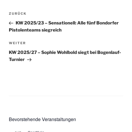
Beitragsnavigation
Vorheriger
ZURÜCK
Beitrag
KW 2025/23 – Sensationell: Alle fünf Bondorfer
Pistolenteams siegreich
Nächster
WEITER
Beitrag
KW 2025/27 – Sophie Wohlbold siegt bei Bogenlauf-
Turnier
Bevorstehende Veranstaltungen