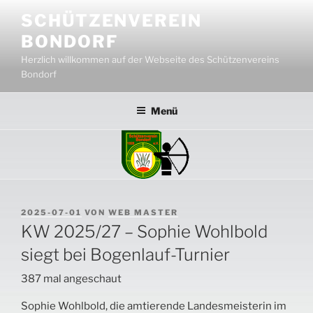
Zum
SCHÜTZENVEREIN
Inhalt
BONDORF
springen
Herzlich willkommen auf der Webseite des Schützenvereins
Bondorf
Menü
VERÖFFENTLICHT
2025-07-01
VON
WEB MASTER
AM
KW 2025/27 – Sophie Wohlbold
siegt bei Bogenlauf-Turnier
387 mal angeschaut
Sophie Wohlbold, die amtierende Landesmeisterin im