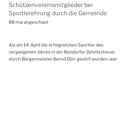
Schützenvereinsmitglieder bei
Sportlerehrung durch die Gemeinde
88 mal angeschaut
Als am 14. April die erfolgreichen Sportler des
vergangenen Jahres in der Bondorfer Zehntscheuer
durch Bürgermeister Bernd Dürr geehrt wurden, war
der 1. Vorsitzende des Schützenvereins Bondorf
Wolfgang Engel sichtlich stolz: sage und schreibe 24
Mitglieder des Schützenvereins waren unter den
Geehrten.
...
Weiter lesen
VERÖFFENTLICHT
2026-04-26
AM
KW 2026/17 – Drei der vier Bondorfer