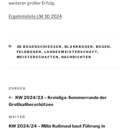
weiterer großer Erfolg.
Ergebnisliste LM 3D 2024
KATEGORIEN
3D BOGENSCHIESSEN
,
BLANKBOGEN
,
BOGEN
,
FELDBOGEN
,
LANDESMEISTERSCHAFT
,
MEISTERSCHAFTEN
,
NACHRICHTEN
Beitragsnavigation
Vorheriger
ZURÜCK
Beitrag
KW 2024/23 – Kreisliga-Sommerrunde der
Großkaliberschützen
Nächster
WEITER
Beitrag
KW 2024/24 – Milia Kußmaul baut Führung in