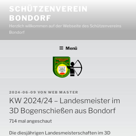
Zum
SCHÜTZENVEREIN
Inhalt
BONDORF
springen
Herzlich willkommen auf der Webseite des Schützenvereins
Bondorf
Menü
VERÖFFENTLICHT
2024-06-09
VON
WEB MASTER
AM
KW 2024/24 – Landesmeister im
3D Bogenschießen aus Bondorf
714 mal angeschaut
Die diesjährigen Landesmeisterschaften im 3D