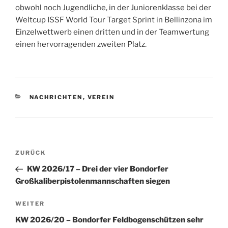
obwohl noch Jugendliche, in der Juniorenklasse bei der
Weltcup ISSF World Tour Target Sprint in Bellinzona im
Einzelwettwerb einen dritten und in der Teamwertung
einen hervorragenden zweiten Platz.
KATEGORIEN
NACHRICHTEN
,
VEREIN
Beitragsnavigation
Vorheriger
ZURÜCK
Beitrag
KW 2026/17 – Drei der vier Bondorfer
Großkaliberpistolenmannschaften siegen
Nächster
WEITER
Beitrag
KW 2026/20 – Bondorfer Feldbogenschützen sehr