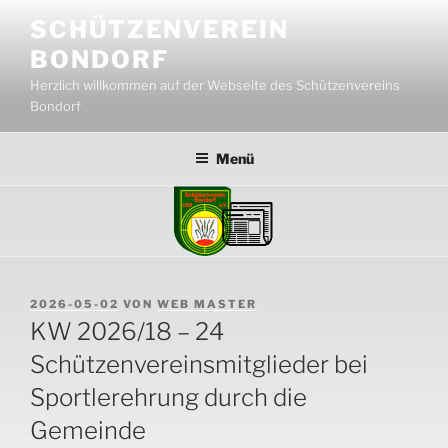
Zum
SCHÜTZENVEREIN
Inhalt
BONDORF
springen
Herzlich willkommen auf der Webseite des Schützenvereins
Bondorf
Menü
VERÖFFENTLICHT
2026-05-02
VON
WEB MASTER
AM
KW 2026/18 – 24
Schützenvereinsmitglieder bei
Sportlerehrung durch die
Gemeinde