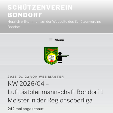
Zum
SCHÜTZENVEREIN
Inhalt
BONDORF
springen
Herzlich willkommen auf der Webseite des Schützenvereins
Bondorf
Menü
VERÖFFENTLICHT
2026-01-22
VON
WEB MASTER
AM
KW 2026/04 –
Luftpistolenmannschaft Bondorf 1
Meister in der Regionsoberliga
242 mal angeschaut