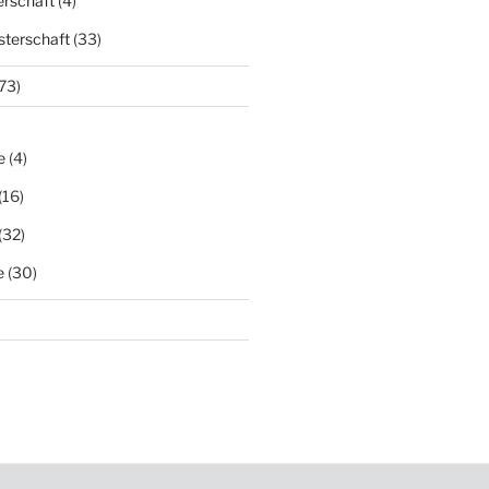
erschaft
(4)
terschaft
(33)
73)
e
(4)
(16)
(32)
e
(30)