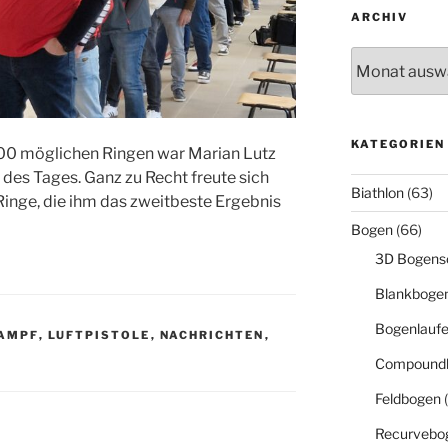
ARCHIV
Archiv
KATEGORIEN
400 möglichen Ringen war Marian Lutz
des Tages. Ganz zu Recht freute sich
Biathlon
(63)
inge, die ihm das zweitbeste Ergebnis
Bogen
(66)
3D Bogens
Blankboge
Bogenlauf
AMPF
,
LUFTPISTOLE
,
NACHRICHTEN
,
Compound
Feldbogen
(
Recurvebo