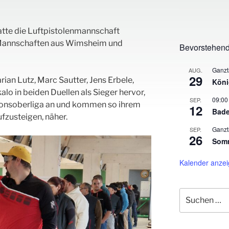
tte die Luftpistolenmannschaft
e Mannschaften aus Wimsheim und
Bevorstehend
Ganzt
AUG.
29
ian Lutz, Marc Sautter, Jens Erbele,
Köni
lo in beiden Duellen als Sieger hervor,
09:00
SEP.
gionsoberliga an und kommen so ihrem
12
Bade
ufzusteigen, näher.
Ganzt
SEP.
26
Somm
Kalender anze
Suche
nach: