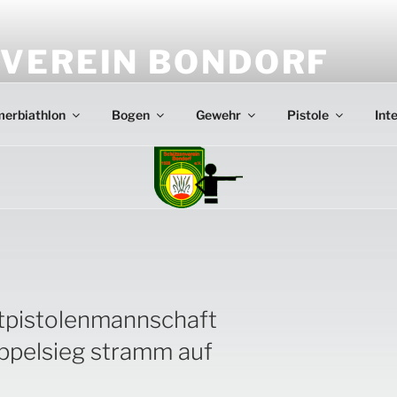
VEREIN BONDORF
Webseite des Schützenvereins Bondorf
erbiathlon
Bogen
Gewehr
Pistole
Int
tpistolenmannschaft
ppelsieg stramm auf