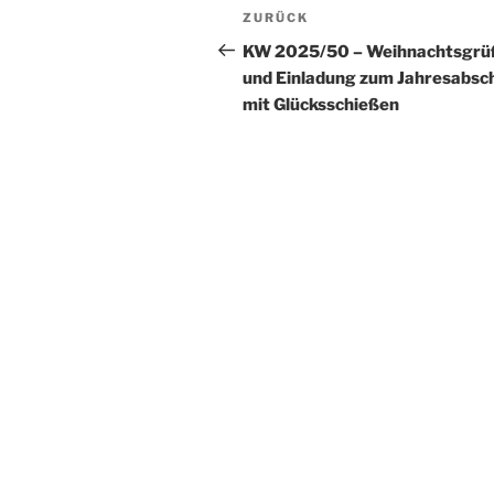
Beitragsnavigation
Vorheriger
ZURÜCK
Beitrag
KW 2025/50 – Weihnachtsgrü
und Einladung zum Jahresabsc
mit Glücksschießen