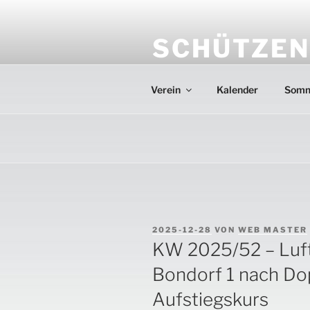
Zum
Inhalt
SCHÜTZEN
springen
Herzlich willkommen auf der 
Verein
Kalender
Somm
VERÖFFENTLICHT
2025-12-28
VON
WEB MASTER
AM
KW 2025/52 – Luf
Bondorf 1 nach Do
Aufstiegskurs