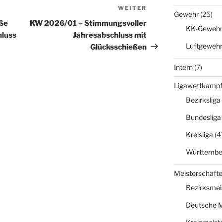
WEITER
Nächster
Gewehr
(25)
Beitrag
ße
KW 2026/01 – Stimmungsvoller
KK-Geweh
hluss
Jahresabschluss mit
Luftgeweh
Glücksschießen
Intern
(7)
Ligawettkamp
Bezirksliga
Bundesliga
Kreisliga
(4
Württember
Meisterschaft
Bezirksmei
Deutsche M