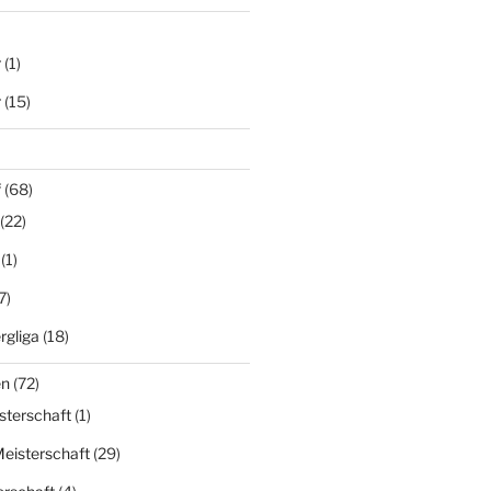
r
(1)
r
(15)
f
(68)
(22)
(1)
7)
gliga
(18)
en
(72)
sterschaft
(1)
eisterschaft
(29)