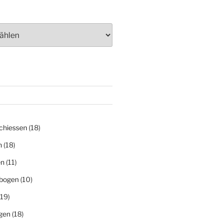
chiessen
(18)
n
(18)
en
(11)
bogen
(10)
19)
gen
(18)