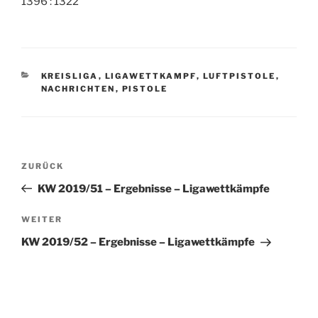
1396 : 1322
KATEGORIEN
KREISLIGA
,
LIGAWETTKAMPF
,
LUFTPISTOLE
,
NACHRICHTEN
,
PISTOLE
Beitragsnavigation
Vorheriger
ZURÜCK
Beitrag
KW 2019/51 – Ergebnisse – Ligawettkämpfe
Nächster
WEITER
Beitrag
KW 2019/52 – Ergebnisse – Ligawettkämpfe