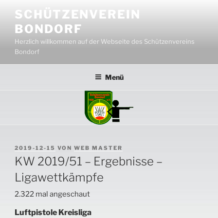
Zum
SCHÜTZENVEREIN
Inhalt
BONDORF
springen
Herzlich willkommen auf der Webseite des Schützenvereins
Bondorf
Menü
VERÖFFENTLICHT
2019-12-15
VON
WEB MASTER
AM
KW 2019/51 – Ergebnisse –
Ligawettkämpfe
2.322 mal angeschaut
Luftpistole Kreisliga