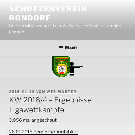
Zum
SCHÜTZENVEREIN
Inhalt
BONDORF
springen
Herzlich willkommen auf der Webseite des Schützenvereins
Bondorf
Menü
VERÖFFENTLICHT
2018-01-26
VON
WEB MASTER
AM
KW 2018/4 – Ergebnisse
Ligawettkämpfe
3.856 mal angeschaut
26.01.2018 Bondorfer Amtsblatt