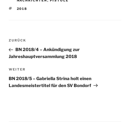
NACHRICHTEN
,
PISTOLE
SCHLAGWÖRTER
2018
Beitragsnavigation
Vorheriger
ZURÜCK
Beitrag
BN 2018/4 – Ankündigung zur
Jahreshauptversammlung 2018
Nächster
WEITER
Beitrag
BN 2018/5 – Gabriella Strina holt einen
Landesmeistertitel für den SV Bondorf