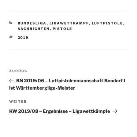
KATEGORIEN
BUNDESLIGA
,
LIGAWETTKAMPF
,
LUFTPISTOLE
,
NACHRICHTEN
,
PISTOLE
SCHLAGWÖRTER
2019
Beitragsnavigation
Vorheriger
ZURÜCK
Beitrag
BN 2019/06 – Luftpistolenmannschaft Bondorf I
ist Württembergliga-­Meister
Nächster
WEITER
Beitrag
KW 2019/08 – Ergebnisse – Ligawettkämpfe