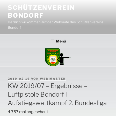
Zum
SCHÜTZENVEREIN
Inhalt
BONDORF
springen
Herzlich willkommen auf der Webseite des Schützenvereins
Bondorf
Menü
VERÖFFENTLICHT
2019-02-16
VON
WEB MASTER
AM
KW 2019/07 – Ergebnisse –
Luftpistole Bondorf I
Aufstiegswettkampf 2. Bundesliga
4.757 mal angeschaut