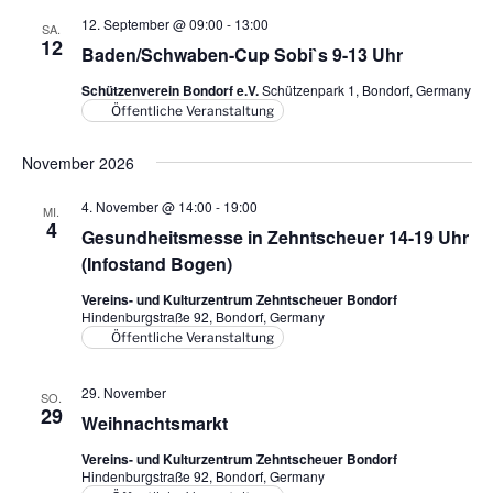
t
a
e
t
a
e
12. September @ 09:00
-
13:00
SA.
n
u
12
n
Baden/Schwaben-Cup Sobi`s 9-13 Uhr
s
m
s
Schützenverein Bondorf e.V.
Schützenpark 1, Bondorf, Germany
t
w
t
Öffentliche Veranstaltung
a
ä
a
h
l
November 2026
l
l
t
e
u
t
4. November @ 14:00
-
19:00
MI.
n
4
n
u
Gesundheitsmesse in Zehntscheuer 14-19 Uhr
.
g
(Infostand Bogen)
n
A
g
Vereins- und Kulturzentrum Zehntscheuer Bondorf
n
Hindenburgstraße 92, Bondorf, Germany
e
s
Öffentliche Veranstaltung
n
i
S
29. November
c
SO.
29
u
Weihnachtsmarkt
h
t
c
Vereins- und Kulturzentrum Zehntscheuer Bondorf
e
Hindenburgstraße 92, Bondorf, Germany
h