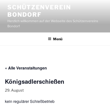
Zum
SCHÜTZENVEREIN
Inhalt
BONDORF
springen
Herzlich willkommen auf der Webseite des Schützenvereins
Bondorf
Menü
« Alle Veranstaltungen
Königsadlerschießen
29. August
kein regulärer Schießbetrieb